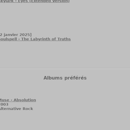
Skylark - Eyes (Extended Version)
[2 janvier 2025]
Soulspell - The Labyrinth of Truths
Albums préférés
Muse - Absolution
2003
Alternative Rock