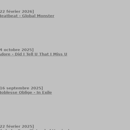
[22 février 2026]
Heatbeat - Global Monster
[4 octobre 2025]
Adore - Did I Tell U That I Miss U
[16 septembre 2025]
Noblesse Oblige - In Exile
[22 février 2025]