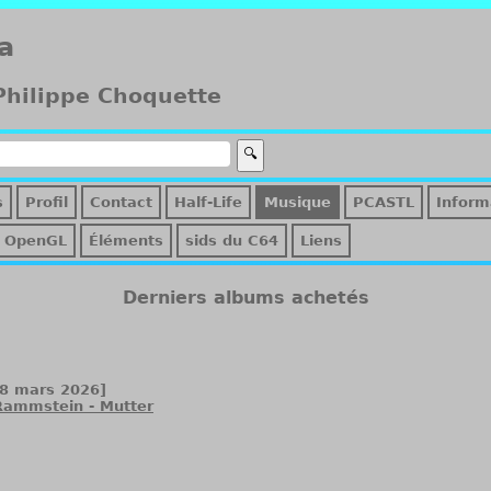
a
 Philippe Choquette
s
Profil
Contact
Half-Life
Musique
PCASTL
Inform
OpenGL
Éléments
sids du C64
Liens
Derniers albums achetés
[8 mars 2026]
Rammstein - Mutter