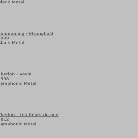
Black Metal
Summoning - Stronghold
1999
Black Metal
Therion - Vovin
1998
Symphonic Metal
Therion - Les fleurs du mal
2012
Symphonic Metal