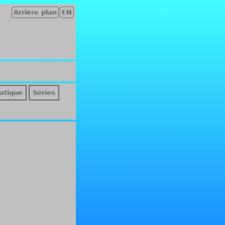
Arrière plan
EN
atique
Séries