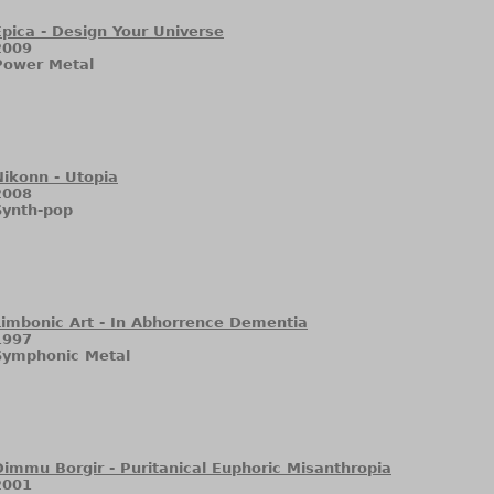
Epica - Design Your Universe
2009
Power Metal
Nikonn - Utopia
2008
Synth-pop
Limbonic Art - In Abhorrence Dementia
1997
Symphonic Metal
Dimmu Borgir - Puritanical Euphoric Misanthropia
2001