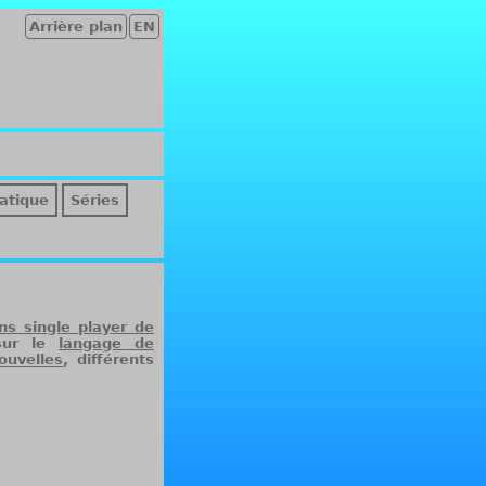
Arrière plan
EN
atique
Séries
ns single player de
 sur le
langage de
ouvelles
, différents