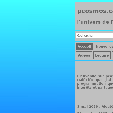
pcosmos.c
l'univers de
Accueil
Nouvelle
Vidéos
Lecture
Bienvenue sur pco
Half-Life
que j'ai
programmation que
intérêts et partage
3 mai 2026 : Ajout