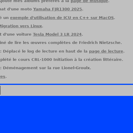
Ajouté mes albums préférés à la
page de musique
.
chat d'une moto
Yamaha FJR1300 2025
.
té un
exemple d'utilisation de ICU en C++ sur MacOS
.
Migration vers Linux
.
t d'une voiture
Tesla Model 3 LR 2024
.
iné de lire les œuvres complètes de Friedrich Nietzsche.
 Déplacé le log de lecture en haut de la
page de lecture
.
lété le cours CRL-1000 Initiation à la création littéraire.
 Déménagement sur la rue Lionel-Groulx.
res
.