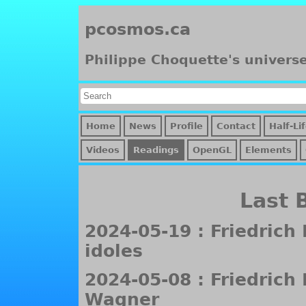
pcosmos.ca
Philippe Choquette's univers
Home
News
Profile
Contact
Half-Li
Videos
Readings
OpenGL
Elements
Last 
2024-05-19 : Friedrich
idoles
2024-05-08 : Friedrich
Wagner